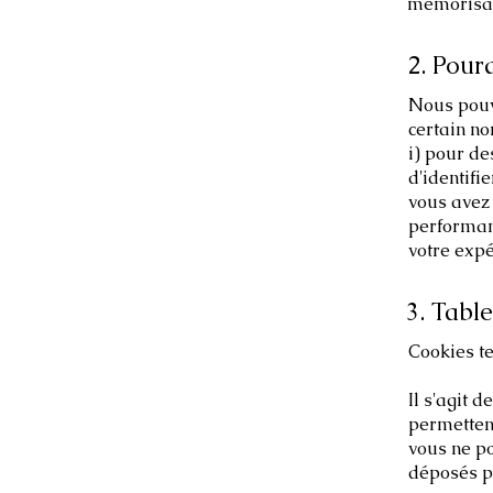
mémorisant
2. Pour
Nous pouvo
certain n
i) pour de
d'identifi
vous avez 
performanc
votre expé
3. Tabl
Cookies te
Il s'agit 
permettent
vous ne po
déposés pa