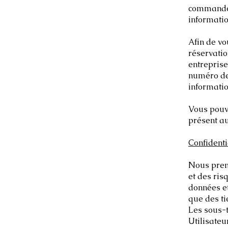
commandes
informati
Afin de vo
réservatio
entreprise
numéro de 
informatio
Vous pouv
présent au
Confidenti
Nous preno
et des ris
données e
que des ti
Les sous-t
Utilisateu