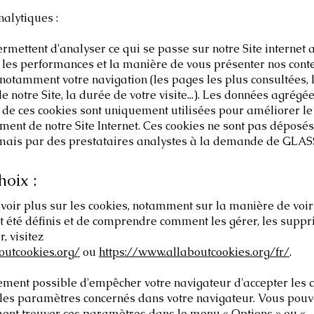
alytiques :
ermettent d'analyser ce qui se passe sur notre Site internet a
les performances et la manière de vous présenter nos conte
notamment votre navigation (les pages les plus consultées, 
de notre Site, la durée de votre visite...). Les données agrégé
de ces cookies sont uniquement utilisées pour améliorer le
ment de notre Site Internet. Ces cookies ne sont pas déposé
ais par des prestataires analystes à la demande de GLASS
hoix :
voir plus sur les cookies, notamment sur la manière de voir
t été définis et de comprendre comment les gérer, les supp
, visitez
outcookies.org/
ou
https://www.allaboutcookies.org/fr/
.
lement possible d'empêcher votre navigateur d'accepter les 
 les paramètres concernés dans votre navigateur. Vous pou
ent trouver ces paramètres dans le menu « Options » ou «