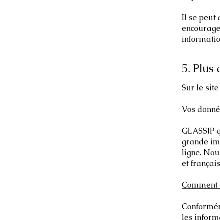
Il se peut
encourageo
informatio
5. Plus 
Sur le sit
Vos donné
GLASSIP qu
grande imp
ligne. No
et françai
Comment c
Conforméme
les inform