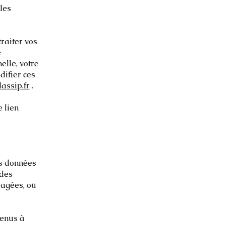
les
raiter vos
e
elle, votre
difier ces
assip.fr
.
 lien
es données
 des
agées, ou
tenus à