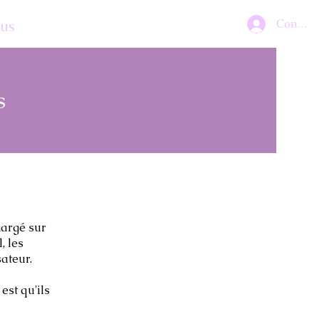
Connex
lus
s
chargé sur
, les
sateur.
est qu'ils