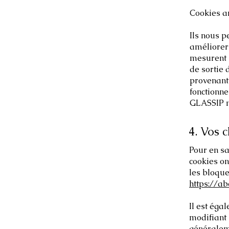
Cookies an
Ils nous p
améliorer 
mesurent 
de sortie 
provenant 
fonctionne
GLASSIP m
4. Vos c
Pour en sa
cookies on
les bloquer
https://ab
Il est éga
modifiant
généralem