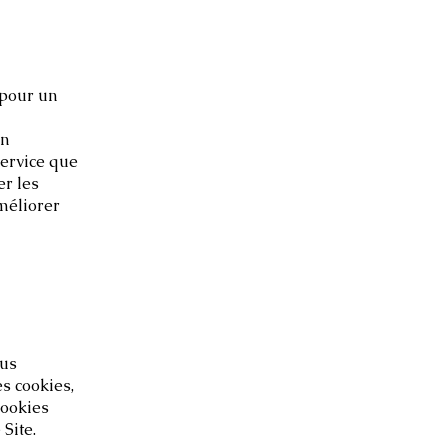
 pour un
in
service que
er les
améliorer
ous
es cookies,
cookies
Site.