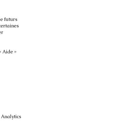
e futurs
certaines
er
« Aide »
 Analytics