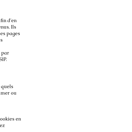
fin d'en
nus. Ils
les pages
es
s par
IP.
 quels
rimer ou
cookies en
vez