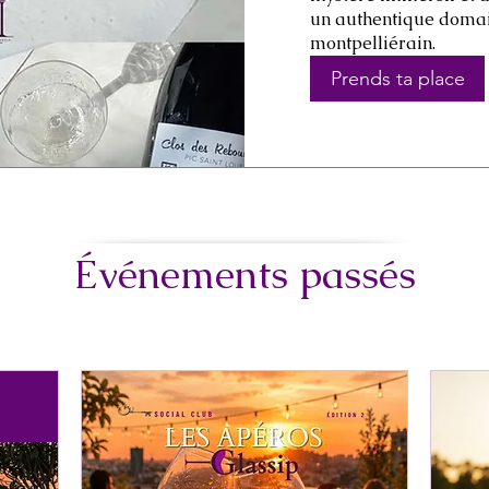
un authentique domain
montpelliérain.
Prends ta place
Événements passés