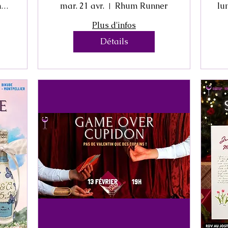
Smart Working House
mar. 21 avr.
Rhum Runner
lu
Plus d'infos
Détails