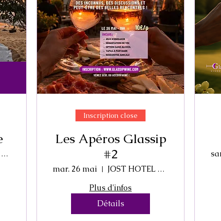
Inscription close
e
Les Apéros Glassip
#2
Au Coeur des Sables
sa
mar. 26 mai
JOST HOTEL MONTPELLIER
Plus d'infos
Détails