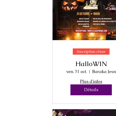
Inscription close
HalloWIN
ven. 31 oct.
Baraka Jeu
Plus d'infos
Détails