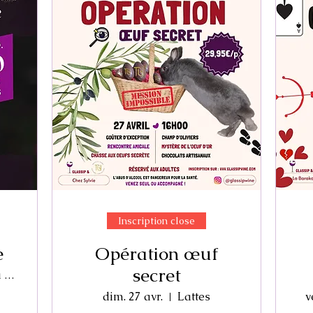
Inscription close
e
Opération œuf
secret
Domaine de la Tour
dim. 27 avr.
Lattes
v