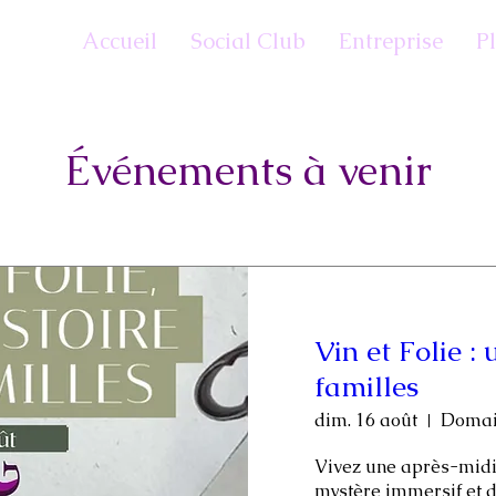
Accueil
Social Club
Entreprise
P
Événements à venir
Vin et Folie : 
familles
dim. 16 août
Vivez une après-midi 
mystère immersif et d