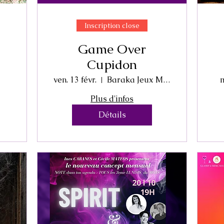
Inscription close
Game Over
Cupidon
ven. 13 févr.
Baraka Jeux Montpellier - Bar à Jeux
m
Plus d'infos
Détails