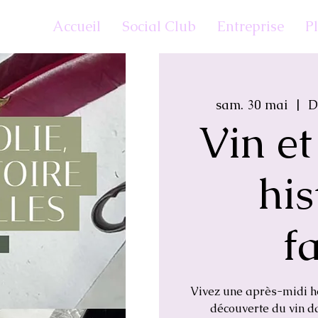
Accueil
Social Club
Entreprise
P
sam. 30 mai
  |  
D
Vin et
his
f
Vivez une après-midi h
découverte du vin d