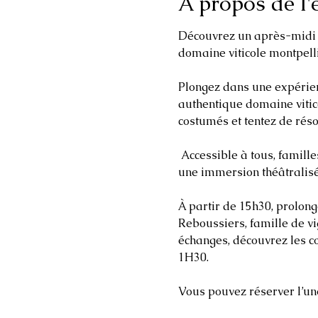
À propos de l
Découvrez un après-midi i
domaine viticole montpelli
Plongez dans une expérien
authentique domaine vitic
costumés et tentez de réso
 Accessible à tous, familles et enfants bienvenus, cette activité vous invite à vivre l’histoire autrement à travers 
une immersion théâtralisée
À partir de 15h30, prolon
Reboussiers, famille de vi
échanges, découvrez les c
1H30.
Vous pouvez réserver l’un